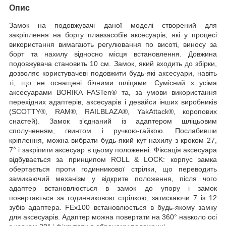
Опис
Замок на подовжувачі даної моделі створений для
закріплення на борту плавзасобів аксесуарів, які у процесі
використання вимагають регулювання по висоті, виносу за
борт та нахилу відносно місця встановлення. Довжина
подовжувача становить 10 см. Замок, який входить до збірки,
дозволяє користувачеві подовжити будь-які аксесуари, навіть
ті, що не оснащені бічними шліцами. Сумісний з усіма
аксесуарами BORIKA FASTen® та, за умови використання
перехідних адаптерів, аксесуарів і девайси інших виробників
(SCOTTY®, RAM®, RAILBLAZA®, YakAttack®, коропових
снастей). Замок з’єднаний із адаптером шліцьовим
сполученням, гвинтом і ручкою-гайкою. Послабивши
кріплення, можна вибрати будь-який кут нахилу з кроком 27,
7° і закріпити аксесуар в цьому положенні. Фіксація аксесуара
відбувається за принципом ROLL & LOCK: корпус замка
обертається проти годинникової стрілки, що переводить
замикаючий механізм у відкрите положення, після чого
адаптер встановлюється в замок до упору і замок
повертається за годинниковою стрілкою, затискаючи 7 із 12
зубів адаптера. FEx100 встановлюється в будь-якому замку
для аксесуарів. Адаптер можна повертати на 360° навколо осі