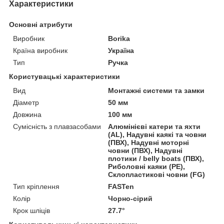
Характеристики
Основні атрибути
Виробник
Borika
Країна виробник
Україна
Тип
Ручка
Користувацькi характеристики
Вид
Монтажні системи та замки
Діаметр
50 мм
Довжина
100 мм
Сумісність з плавзасобами
Алюмінієві катери та яхти
(AL), Надувні каякі та човни
(ПВХ), Надувні моторні
човни (ПВХ), Надувні
плотики / belly boats (ПВХ),
Риболовні каяки (PE),
Склопластикові човни (FG)
Тип кріплення
FASTen
Колір
Чорно-сірий
Крок шліців
27.7°