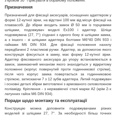
з кроком 30° і фіксувати в обраному положенні.
Призначення
Призначений для фіксації аксесуарів, оснащених адаптером у
формі 12-кутної зірки, на відстані 100 мм від місця фіксації на
плавзасобі. До збірки входить замок Ø 50 мм із торцевими
шліцами, подовжувач моделі Ex100 і адаптер. Шліци
подовжувача (27, 7°) з’єднані з одного боку зі шліцами замка,
а з іншого - зі шліцами адаптера болтами M6*40 DIN 933 і
гайками M6 DIN 934. Для фіксації положення нахилу
передбачені 2 пластикові ручки. Адаптер, за допомогою якого
конструкція фіксується в замку, має форму 12-кутної зірки.
Адаптер фіксованого аксесуара до упору встановлюється в
замок, замикаючий механізм якого знаходиться у відкритому
положенні (корпус повернутий проти годинникової стрілки),
після чого корпус замка повертається за годинниковою
стрілкою, затискаючи 7 з 12 зубів адаптера. Литий подовжувач
і основні деталі збірки виготовлені з армованого скловолокном
поліаміду. Кріплення - з нержавіючої сталі марки А2 (крім 2-х
латунних гайок M6 DIN 934).
Поради щодо монтажу та експлуатації
Конструкцію можна доповнити подовжувачами різних
моделей зі шліцами 27, 7°. За необхідності більш точних