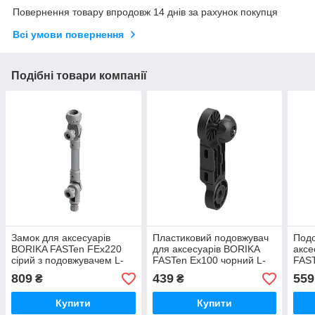
Повернення товару впродовж 14 днів за рахунок покупця
Всі умови повернення
Подібні товари компанії
Замок для аксесуарів
Пластиковий подовжувач
Подо
BORIKA FASTen FEx220
для аксесуарів BORIKA
аксе
сірий з подовжувачем L-
FASTen Ex100 чорний L-
FAST
205 мм (01.01.020.01.05)
100 мм із шліцами 27.7°
L-20
809
439
559
₴
₴
(01.14.010.01.43)
(01.
Купити
Купити