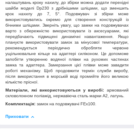
налаштувань кроку нахилу, до збірки можна додати перехідні
шайби моделі Dp230 з дрібнішими шліцами, що зменшить
крок нахилу до 7, 5°. Подовжувач зі збірки може
використовуватись окремо для створення конструкцій із
бічними шліцами. Зверніть увагу, що замки на подовжувачах
варто з обережністю використовувати із аксесуарами, які
передбачають підвищені динамічні навантаження. Якщо
плануєте використовувати замок за мінусової температури,
рекомендується періодично обробляти червоне
ущільнювальне кільце на адаптері силіконом. Це допоможе
запобігти утворенню водяної плівки на рухомих частинах
замка та адаптера. Замерзання цієї плівки може завадити
роботі механізму. Щоб продовжити термін служби виробу,
після використання в морській воді промийте його великою
кількістю прісної.
Матеріали, які використовуються у виробі:
армований
скловолокном поліамід, нержавіюча сталь марки А2, латунь.
Комплектація:
замок на подовжувачі FEx100.
Приховати