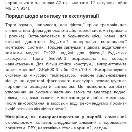
нержавіючої сталі марки А2 (за винятком 12 латунних гайок
M6 DIN 934).
Поради щодо монтажу та експлуатації
Тарга зручна, наприклад, для фіксації трьох тримачів для
спінінгів, платформ для ехолота або якірної системи (тримача
і ролика). Встановлюється в будь-якому місці човна, для
фіксації достатньо будь-якої попередньо встановленої
монтажної системи. Торцеві заглушки з двома додатковими
замками моделі Fs223 надійні для фіксації будь-яких
аксесуарів. Тарга Gm350-3 розрахована на середні
навантаження. Для більш стійкої конструкції використовуйте
тарги моделей GRp500-3 або GRp700-3. Використовуючи
систему за мінусової температури, червоне ущільнювальне
кільце на адаптері фіксованого аксесуара рекомендується
періодично змащувати силіконом. Це дозволить запобігти
утворенню на рухомих частинах замка та адаптера водної
плівки, яка, замерзаючи, може зашкодити роботі механізма.
Після використання в морській воді рекомендуємо промити
виріб великою кількістю прісної.
Матеріали, які використовуються у виробі:
армований
скловолокном поліамід, анодований алюміній з порошковим
покриттям, ПВХ, нержавіюча сталь марки А2, латунь.