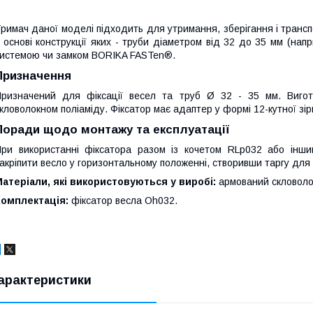
римач даної моделі підходить для утримання, зберігання і трансп
 основі конструкції яких - труби діаметром від 32 до 35 мм (нап
истемою чи замком BORIKA FASTen®.
Призначення
ризначений для фіксації весел та труб Ø 32 - 35 мм. Вигот
кловолокном поліаміду. Фіксатор має адаптер у формі 12-кутної з
Поради щодо монтажу та експлуатації
ри використанні фіксатора разом із кочетом RLp032 або іншими
акріпити весло у горизонтальному положенні, створивши таргу для
атеріали, які використовуються у виробі:
армований скловоло
Комплектація:
фіксатор весла Oh032.
арактеристики