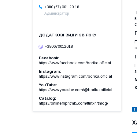
+380 (67) 001-20-18
Т
Адміністратор
в
с
П
+380670012018
с
Facebook
https://www.facebook.com/borika.official
П
з
Instagram
https://www.instagram.com/borika.official
М
YouTube
https://www.youtube.com/@borika.official
Catalog
https://online.fliphtml5.com/ftmxn/tmdg/
Х