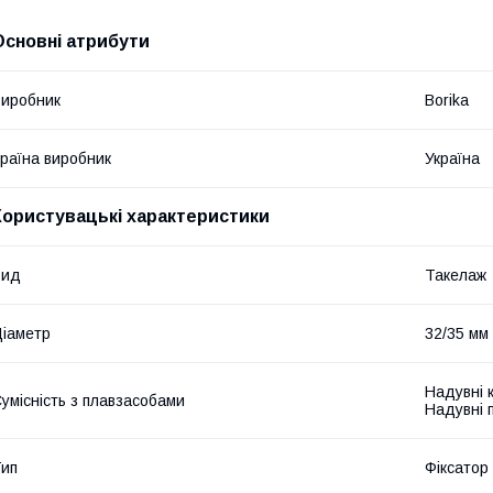
Основні атрибути
иробник
Borika
раїна виробник
Україна
Користувацькi характеристики
Вид
Такелаж
іаметр
32/35 мм
Надувні к
умісність з плавзасобами
Надувні п
ип
Фіксатор