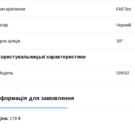
ип кріплення
FASTen
олір
Чорний
рок шліців
30°
Користувальницькі характеристики
Мoдель
Oh032
нформація для замовлення
іна:
179 ₴