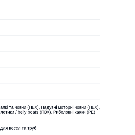
аякі та човни (ПВХ), Надувні моторні човни (ПВХ),
лотики / belly boats (ПВХ), Риболовні каяки (PE)
 для весел та труб