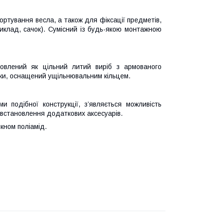
ортування весла, а також для фіксації предметів,
риклад, сачок). Сумісний із будь-якою монтажною
овлений як цільний литий виріб з армованого
ірки, оснащений ущільнювальним кільцем.
 подібної конструкції, з’являється можливість
 встановлення додаткових аксесуарів.
кном поліамід.