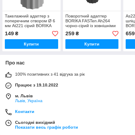
Такелажний адаптер з
Поворотний адаптер
As22
поперечним отвором Ø 6
BORIKA FASTen Ah264
шліц
мм At221 сірий BORIKA
чорно-сірий із зовнішніми
BORI
FASTen (01.13.004.01.02)
шліцами 30° для
(01.
149
259
659
₴
₴
з'єднання двох замків
(01.17.012.01.01)
Купити
Купити
Про нас
100% позитивних з 41 відгука за рік
Працює з 19.10.2022
м. Львів
Львів, Україна
Контакти
Сьогодні вихідний
Показати весь графік роботи