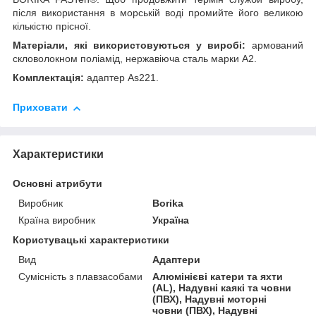
після використання в морській воді промийте його великою
кількістю прісної.
Матеріали, які використовуються у виробі:
армований
скловолокном поліамід, нержавіюча сталь марки А2.
Комплектація:
адаптер As221.
Приховати
Характеристики
Основні атрибути
Виробник
Borika
Країна виробник
Україна
Користувацькi характеристики
Вид
Адаптери
Сумісність з плавзасобами
Алюмінієві катери та яхти
(AL), Надувні каякі та човни
(ПВХ), Надувні моторні
човни (ПВХ), Надувні