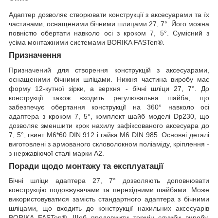
Адаптер дозволяє створювати конструкції з аксесуарами та їх
частинами, оснащеними бічними шлицами 27, 7°. Його можна
повністю обертати навколо осі з кроком 7, 5°. Сумісний з
усіма монтажними системами BORIKA FASTen®.
Призначення
Призначений для створення конструкцій з аксесуарами,
оснащеними бічними шліцами. Нижня частина виробу має
форму 12-кутної зірки, а верхня - бічні шліци 27, 7°. До
конструкції також входить регулювальна шайба, що
забезпечує обертання конструкції на 360° навколо осі
адаптера з кроком 7, 5°, комплект шайб моделі Dp230, що
дозволяє зменшити крок нахилу зафіксованого аксесуара до
7, 5°, гвинт M6*60 DIN 912 і гайка M6 DIN 985. Основні деталі
виготовлені з армованого скловолокном поліаміду, кріплення -
з нержавіючої сталі марки А2.
Поради щодо монтажу та експлуатації
Бічні шліци адаптера 27, 7° дозволяють доповнювати
конструкцію подовжувачами та перехідними шайбами. Може
використовуватися замість стандартного адаптера з бічними
шліцами, що входить до конструкції нахильних аксесуарів
BORIKA FASTen®. Щоб продовжити термін служби виробу,