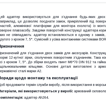
ей адаптер використовується для з’єднання будь-яких двох
априклад, це дозволяє поєднати замок, прикріплений під повер
настей, алюмінієвої платформи для монітора ехолота) із мон
оверхні плавзасобу. Завдяки поворотній конструкції адаптера кор
ких не співпадають: адаптер встановлюється в одному з замків,
ругого з кроком 7, 5°. Сумісний з усіма монтажними системами BO
Призначення
ризначений для з'єднання двох замків для аксесуарів. Конструкц
ормі 12-кутної зірки, сполучених поворотним з'єднанням. Така к
сі з кроком 7, 5°. До збірки входять гвинт M6*70 DIN 912 та гай
щільнювальними кільцями. Основні деталі виготовлені з армо
ержавіючої сталі марки А2.
Поради щодо монтажу та експлуатації
об продовжити термін служби виробу, після використання в морські
атеріали, які використовуються у виробі:
армований скловоло
Комплектація:
адаптер Ah264.