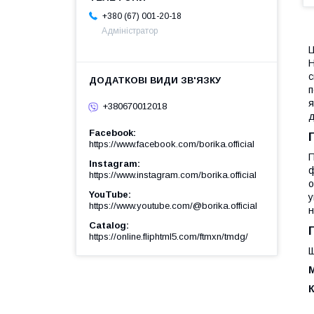
+380 (67) 001-20-18
Адміністратор
Ц
Н
с
п
я
+380670012018
д
Facebook
https://www.facebook.com/borika.official
П
Instagram
ф
https://www.instagram.com/borika.official
о
YouTube
у
https://www.youtube.com/@borika.official
н
Catalog
https://online.fliphtml5.com/ftmxn/tmdg/
Щ
М