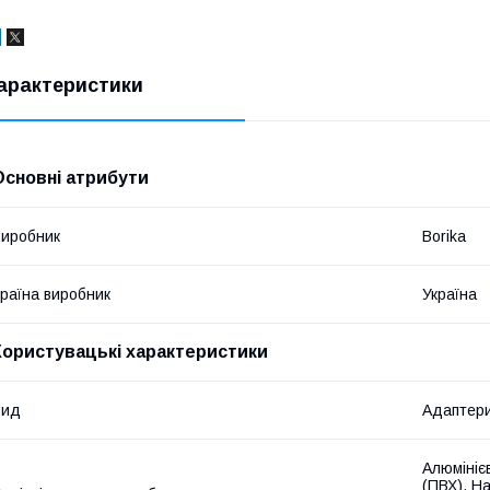
арактеристики
Основні атрибути
иробник
Borika
раїна виробник
Україна
Користувацькi характеристики
Вид
Адаптер
Алюмінієв
(ПВХ), На