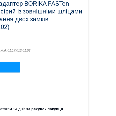
адаптер BORIKA FASTen
сірий із зовнішніми шліцами
нання двох замків
.02)
Код:
01.17.012.01.02
ротягом 14 днів
за рахунок покупця