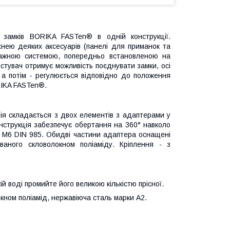
 замків BORIKA FASTen® в одній конструкції.
хнею деяких аксесуарів (панелі для приманок та
тажною системою, попередньо встановленою на
истувач отримує можливість поєднувати замки, осі
 а потім - регулюється відповідно до положення
RIKA FASTen®.
ія складається з двох елементів з адаптерами у
онструкція забезпечує обертання на 360° навколо
ка M6 DIN 985. Обидві частини адаптера оснащені
ваного скловолокном поліаміду. Кріплення - з
й воді промийте його великою кількістю прісної.
кном поліамід, нержавіюча сталь марки А2.