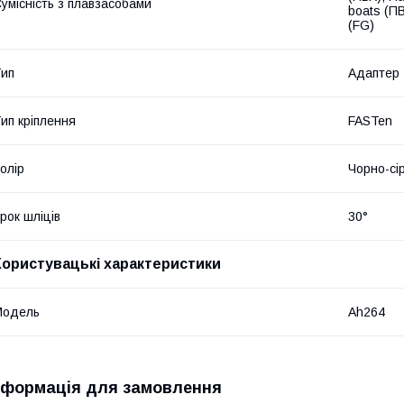
умісність з плавзасобами
boats (ПВ
(FG)
ип
Адаптер
ип кріплення
FASTen
олір
Чорно-сі
рок шліців
30°
Користувацькі характеристики
Мoдель
Ah264
нформація для замовлення