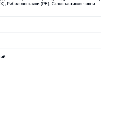
Х), Риболовні каяки (PE), Склопластикові човни
рий