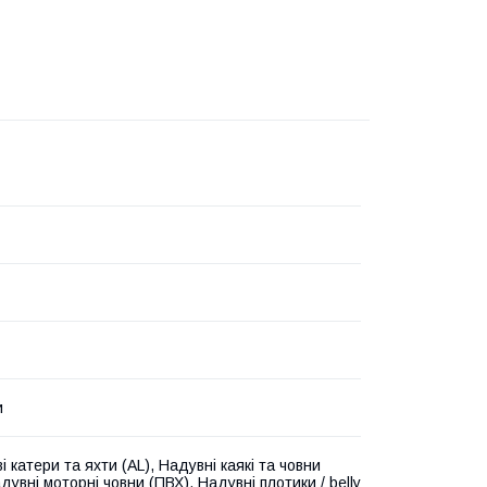
и
і катери та яхти (AL), Надувні каякі та човни
дувні моторні човни (ПВХ), Надувні плотики / belly