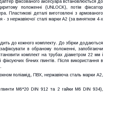
даптер фіксованого аксесуара встановлюється до
дкритому положенні (UNLOCK), потім фіксатор
ра. Пластикові деталі виготовлені з армованого
я - з нержавіючої сталі марки А2 (за винятком 4-х
ходить до кожного комплекту. До збірки додаються
зафіксувати в обраному положенні, запобігаючи
тановити комплект на трубах діаметром 22 мм і
 фіксуючих бічних гвинтів. Після використання в
.
кном поліамід, ПВХ, нержавіюча сталь марки А2,
 гвинти M6*20 DIN 912 та 2 гайки M6 DIN 934),