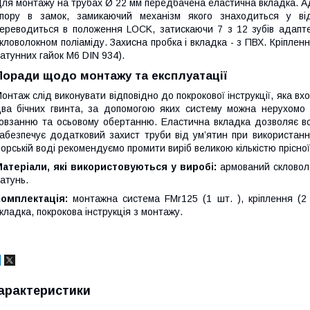
ля монтажу на трубах Ø 22 мм передбачена еластична вкладка. А
пору в замок, замикаючий механізм якого знаходиться у ві
ереводиться в положення LOCK, затискаючи 7 з 12 зубів адапте
кловолокном поліаміду. Захисна пробка і вкладка - з ПВХ. Кріпленн
атунних гайок M6 DIN 934).
Поради щодо монтажу та експлуатації
онтаж слід виконувати відповідно до покрокової інструкції, яка в
ва бічних гвинта, за допомогою яких систему можна нерухомо 
овзанню та осьовому обертанню. Еластична вкладка дозволяє вс
абезпечує додатковий захист труби від ум’ятин при використанні
орській воді рекомендуємо промити виріб великою кількістю прісної
атеріали, які використовуються у виробі:
армований скловоло
атунь.
Комплектація:
монтажна система FMr125 (1 шт. ), кріплення (2
кладка, покрокова інструкція з монтажу.
арактеристики