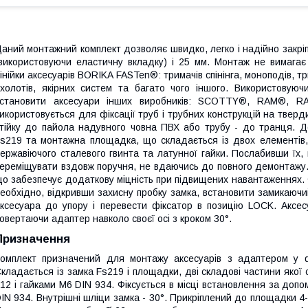
аний монтажний комплект дозволяє швидко, легко і надійно закріп
використовуючи еластичну вкладку) і 25 мм. Монтаж не вимагає 
інійки аксесуарів BORIKA FASTen®: тримачів спінінга, моноподів, 
холотів, якірних систем та багато чого іншого. Використовую
становити аксесуари інших виробників: SCOTTY®, RAM®, RAI
икористовується для фіксації труб і трубних конструкцій на твер
тійку до пайола надувного човна ПВХ або трубу - до транця. Д
s219 та монтажна площадка, що складається із двох елементів,
ержавіючого сталевого гвинта та латунної гайки. Послабивши їх, 
ереміщувати вздовж поручня, не вдаючись до повного демонтажу.
о забезпечує додаткову міцність при підвищених навантаженнях. Ф
еобхідно, відкривши захисну пробку замка, встановити замикаюч
ксесуара до упору і перевести фіксатор в позицію LOCK. Аксес
овертаючи адаптер навколо своєї осі з кроком 30°.
Призначення
омплект призначений для монтажу аксесуарів з адаптером у ф
кладається із замка Fs219 і площадки, дві складові частини якої
12 і гайками M6 DIN 934. Фіксується в місці встановлення за допо
IN 934. Внутрішні шліци замка - 30°. Прикріплений до площадки 4