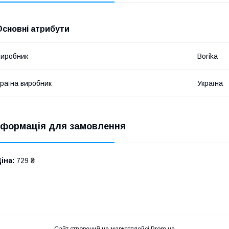
Основні атрибути
иробник
Borika
раїна виробник
Україна
нформація для замовлення
іна:
729 ₴
Сайт створений на маркетплейсі
Prom.ua