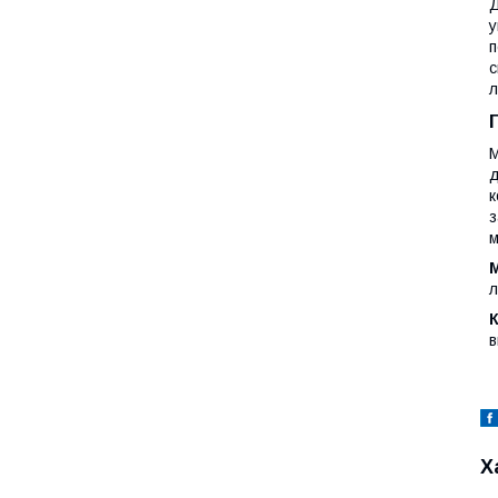
Д
у
п
с
л
М
д
к
з
м
М
л
в
Х