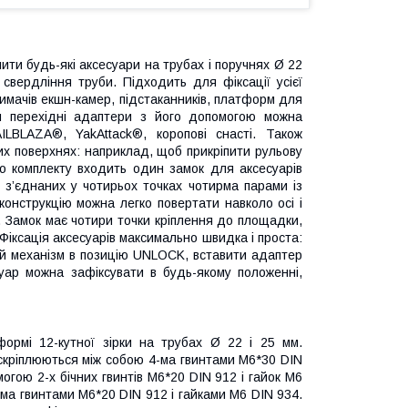
ити будь-які аксесуари на трубах і поручнях Ø 22
свердління труби. Підходить для фіксації усієї
тримачів екшн-камер, підстаканників, платформ для
чи перехідні адаптери з його допомогою можна
LBLAZA®, YakAttack®, коропові снасті. Також
дих поверхнях: наприклад, щоб прикріпити рульову
о комплекту входить один замок для аксесуарів
 з’єднаних у чотирьох точках чотирма парами із
конструкцію можна легко повертати навколо осі і
 Замок має чотири точки кріплення до площадки,
іксація аксесуарів максимально швидка і проста:
ий механізм в позицію UNLOCK, вставити адаптер
уар можна зафіксувати в будь-якому положенні,
ормі 12-кутної зірки на трубах Ø 22 і 25 мм.
 скріплюються між собою 4-ма гвинтами M6*30 DIN
могою 2-х бічних гвинтів M6*20 DIN 912 і гайок M6
-ма гвинтами M6*20 DIN 912 і гайками M6 DIN 934.