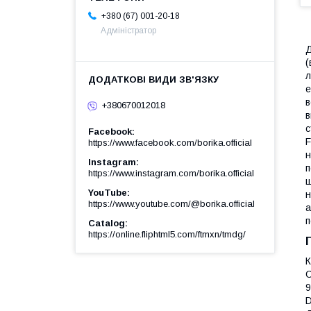
+380 (67) 001-20-18
Адміністратор
Д
(
л
е
в
+380670012018
в
с
Facebook
F
https://www.facebook.com/borika.official
н
Instagram
п
https://www.instagram.com/borika.official
щ
YouTube
н
https://www.youtube.com/@borika.official
а
п
Catalog
https://online.fliphtml5.com/ftmxn/tmdg/
К
С
9
D