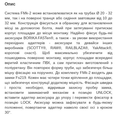
Опис
Система FMk-2 може встановлюватися як на трубах Ø 20 - 32
мм, так і на поверхні транця або сидіння завтовшки від 10 до
32 мм. Конструкція фіксується в обраному для встановлення
місці за допомогою болта, який при затягуванні притискає
корпус площадки до місця монтажу. Надійно фіксує будь-які
аксесуари BORIKA FASTen®, а також - за умови використання
перехідних адаптерів - аксесуари та девайси інших
виробників (SCOTTY®, RAM®, RAILBLAZA®, YakAttack®,
коропові снасті). Щоб максимально убезпечити від
пошкоджень поверхню монтажу, корпус площадки всередині
вкритий еластичним ПВХ, а сам притискач виготовлений з
поліуретану. Він повторює форму труби, що забезпечує більш
міцну фіксацію на поручнях. До комплекту FMk-2 входять два
замки Fs219. Кожен має чотири точки кріплення до площадки,
що забезпечує конструкції додаткову міцність. Фіксація швидка
і проста: необхідно, відкривши захисну пробку замка,
встановити замикаючий механізм в позицію UNLOCK,
вставити адаптер аксесуара до упору і перевести фіксатор в
позицію LOCK. Аксесуар можна зафіксувати в будь-якому
положенні, повертаючи адаптер навколо своєї осі з кроком
30°.