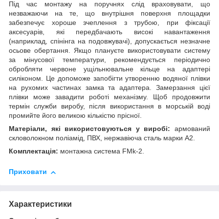
Під час монтажу на поручнях слід враховувати, що
незважаючи на те, що внутрішня поверхня площадки
забезпечує хороше зчеплення з трубою, при фіксації
аксесуарів, які передбачають високі навантаження
(наприклад, спінінга на подовжувачі), допускається незначне
осьове обертання. Якщо плануєте використовувати систему
за мінусової температури, рекомендується періодично
обробляти червоне ущільнювальне кільце на адаптері
силіконом. Це допоможе запобігти утворенню водяної плівки
на рухомих частинах замка та адаптера. Замерзання цієї
плівки може завадити роботі механізму. Щоб продовжити
термін служби виробу, після використання в морській воді
промийте його великою кількістю прісної.
Матеріали, які використовуються у виробі:
армований
скловолокном поліамід, ПВХ, нержавіюча сталь марки А2.
Комплектація:
монтажна система FMk-2.
Приховати
Характеристики