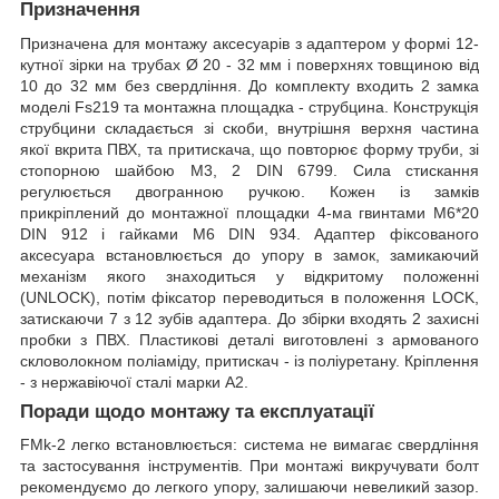
Призначення
Призначена для монтажу аксесуарів з адаптером у формі 12-
кутної зірки на трубах Ø 20 - 32 мм і поверхнях товщиною від
10 до 32 мм без свердління. До комплекту входить 2 замка
моделі Fs219 та монтажна площадка - струбцина. Конструкція
струбцини складається зі скоби, внутрішня верхня частина
якої вкрита ПВХ, та притискача, що повторює форму труби, зі
стопорною шайбою M3, 2 DIN 6799. Сила стискання
регулюється двогранною ручкою. Кожен із замків
прикріплений до монтажної площадки 4-ма гвинтами M6*20
DIN 912 і гайками M6 DIN 934. Адаптер фіксованого
аксесуара встановлюється до упору в замок, замикаючий
механізм якого знаходиться у відкритому положенні
(UNLOCK), потім фіксатор переводиться в положення LOCK,
затискаючи 7 з 12 зубів адаптера. До збірки входять 2 захисні
пробки з ПВХ. Пластикові деталі виготовлені з армованого
скловолокном поліаміду, притискач - із поліуретану. Кріплення
- з нержавіючої сталі марки А2.
Поради щодо монтажу та експлуатації
FMk-2 легко встановлюється: система не вимагає свердління
та застосування інструментів. При монтажі викручувати болт
рекомендуємо до легкого упору, залишаючи невеликий зазор.