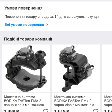
Умови повернення
Повернення товару впродовж 14 днів за рахунок покупця
Всі умови повернення
Подібні товари компанії
Монтажна система
Монтажна система
Мон
BORIKA FASTen FMc-2
BORIKA FASTen FMk-2
BOR
чорно-сіра з монтажною
чорно-сіра з монтажною
чорн
площадкою-затискачем з
площадкою-струбциною з
замк
1 489
1 619
1 0
₴
₴