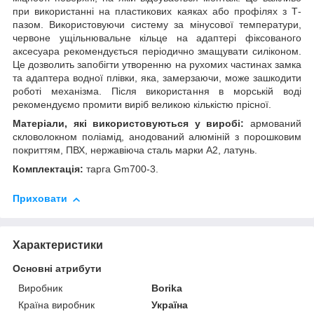
при використанні на пластикових каяках або профілях з Т-
пазом. Використовуючи систему за мінусової температури,
червоне ущільнювальне кільце на адаптері фіксованого
аксесуара рекомендується періодично змащувати силіконом.
Це дозволить запобігти утворенню на рухомих частинах замка
та адаптера водної плівки, яка, замерзаючи, може зашкодити
роботі механізма. Після використання в морській воді
рекомендуємо промити виріб великою кількістю прісної.
Матеріали, які використовуються у виробі:
армований
скловолокном поліамід, анодований алюміній з порошковим
покриттям, ПВХ, нержавіюча сталь марки А2, латунь.
Комплектація:
тарга Gm700-3.
Приховати
Характеристики
Основні атрибути
Виробник
Borika
Країна виробник
Україна