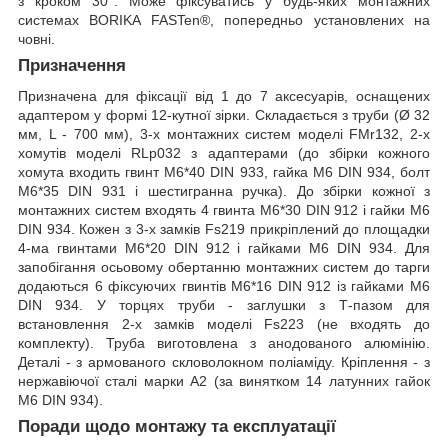
з кроком 30°. Може фіксуватись у будь-яких монтажних
системах BORIKA FASTen®, попередньо установлених на
човні.
Призначення
Призначена для фіксації від 1 до 7 аксесуарів, оснащених
адаптером у формі 12-кутної зірки. Складається з труби (Ø 32
мм, L - 700 мм), 3-х монтажних систем моделі FMr132, 2-х
хомутів моделі RLp032 з адаптерами (до збірки кожного
хомута входить гвинт M6*40 DIN 933, гайка M6 DIN 934, болт
M6*35 DIN 931 і шестигранна ручка). До збірки кожної з
монтажних систем входять 4 гвинта M6*30 DIN 912 і гайки M6
DIN 934. Кожен з 3-х замків Fs219 прикріплений до площадки
4-ма гвинтами M6*20 DIN 912 і гайками M6 DIN 934. Для
запобігання осьовому обертанню монтажних систем до тарги
додаються 6 фіксуючих гвинтів M6*16 DIN 912 із гайками M6
DIN 934. У торцях труби - заглушки з Т-пазом для
встановлення 2-х замків моделі Fs223 (не входять до
комплекту). Труба виготовлена з анодованого алюмінію.
Деталі - з армованого скловолокном поліаміду. Кріплення - з
нержавіючої сталі марки А2 (за винятком 14 латунних гайок
M6 DIN 934).
Поради щодо монтажу та експлуатації