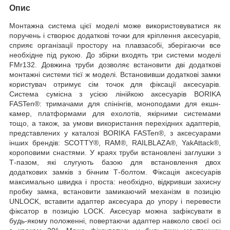
Опис
Монтажна система цієї моделі може використовуватися як
поручень і створює додаткові точки для кріплення аксесуарів,
сприяє організації простору на плавзасобі, зберігаючи все
необхідне під рукою. До збірки входять три системи моделі
FMr132. Довжина труби дозволяє встановити дві додаткові
монтажні системи тієї ж моделі. Встановивши додаткові замки
користувач отримує сім точок для фіксації аксесуарів.
Система сумісна з усією лінійкою аксесуарів BORIKA
FASTen®: тримачами для спінінгів, моноподами для екшн-
камер, платформами для ехолотів, якірними системами
тощо, а також, за умови використання перехідних адаптерів,
представлених у каталозі BORIKA FASTen®, з аксесуарами
інших брендів: SCOTTY®, RAM®, RAILBLAZA®, YakAttack®,
короповими снастями. У краях труби встановлені заглушки з
Т-пазом, які слугують базою для встановлення двох
додаткових замків з бічним Т-болтом. Фіксація аксесуарів
максимально швидка і проста: необхідно, відкривши захисну
пробку замка, встановити замикаючий механізм в позицію
UNLOCK, вставити адаптер аксесуара до упору і перевести
фіксатор в позицію LOCK. Аксесуар можна зафіксувати в
будь-якому положенні, повертаючи адаптер навколо своєї осі