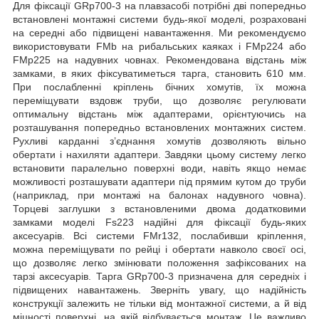
Для фіксації GRp700-3 на плавзасобі потрібні дві попередньо
встановлені монтажні системи будь-якої моделі, розраховані
на середні або підвищені навантаження. Ми рекомендуємо
використовувати FMb на рибальських каяках і FMp224 або
FMp225 на надувних човнах. Рекомендована відстань між
замками, в яких фіксуватиметься тарга, становить 610 мм.
При послабленні кріплень бічних хомутів, їх можна
переміщувати вздовж труби, що дозволяє регулювати
оптимальну відстань між адаптерами, орієнтуючись на
розташування попередньо встановлених монтажних систем.
Рухливі карданні з’єднання хомутів дозволяють вільно
обертати і нахиляти адаптери. Завдяки цьому систему легко
встановити паралельно поверхні води, навіть якщо немає
можливості розташувати адаптери під прямим кутом до труби
(наприклад, при монтажі на балонах надувного човна).
Торцеві заглушки з встановленими двома додатковими
замками моделі Fs223 надійні для фіксації будь-яких
аксесуарів. Всі системи FMr132, послабивши кріплення,
можна переміщувати по рейці і обертати навколо своєї осі,
що дозволяє легко змінювати положення зафіксованих на
тарзі аксесуарів. Тарга GRp700-3 призначена для середніх і
підвищених навантажень. Зверніть увагу, що надійність
конструкції залежить не тільки від монтажної системи, а й від
міцності поверхні, на якій відбувається монтаж. Це важливо