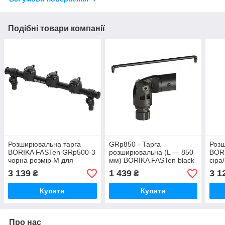
Подібні товари компанії
Розширювальна тарга
GRp850 - Тарга
Розш
BORIKA FASTen GRp500-3
розширювальна (L — 850
BOR
чорна розмір М для
мм) BORIKA FASTen black
сіра
кріплення аксесуарів
/ aluminum black anodized
кріп
3 139
1 439
3 1
₴
₴
(01.02.002.03.43)
(01.02.034.01.55)
(01.
Купити
Купити
Про нас