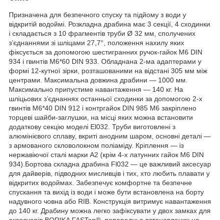
Призначена для безпечного спуску та підйому з води у
відкритій водоймі. Розкладна драбина має 3 секції, 4 сходинки
і складається з 10 фрагментів труби Ø 32 мм, сполучених
з’єднаннями зі шліцами 27,7°, положення нахилу яких
фіксується за допомогою шестигранних ручок-гайок M6 DIN
934 і гвинтів M6*60 DIN 933. Обладнана 2-ма адаптерами у
формі 12-кутної зірки, розташованими на відстані 305 мм між
центрами. Максимальна довжина драбини — 1000 мм.
Максимально припустиме навантаження — 140 кг. На
шліцьових з’єднаннях останньої сходинки за допомогою 2-х
гвинтів M6*40 DIN 912 і контргайок DIN 985 M6 закріплено
торцеві шайби-заглушки, на місці яких можна встановити
додаткову секцію моделі El032. Труби виготовлені з
алюмінієвого сплаву, вкриті анодним шаром, основні деталі —
з армованого скловолокном поліаміду. Кріплення — із
нержавіючої сталі марки А2 (крім 4-х латунних гайок M6 DIN
934).Бортова складна драбина Fl032 — це важливий аксесуар
для дайверів, підводних мисливців і тих, хто любить плавати у
відкритих водоймах. Забезпечує комфортне та безпечне
спускання та вихід із води і може бути встановлена на борту
надувного човна або RIB. Конструкція витримує навантаження
до 140 кг. Драбину можна легко зафіксувати у двох замках для
аксесуарів BORIKA FASTen®, попередньо встановлених на