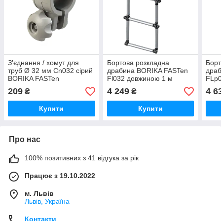
З'єднання / хомут для
Бортова розкладна
Борт
труб Ø 32 мм Cn032 сірий
драбина BORIKA FASTen
дра
BORIKA FASTen
Fl032 довжиною 1 м
FLp0
(01.15.002.01.02)
(01.11.002.01.04)
мон
209
4 249
4 6
₴
₴
FMp2
Купити
Купити
Про нас
100% позитивних з 41 відгука за рік
Працює з 19.10.2022
м. Львів
Львів, Україна
Контакти