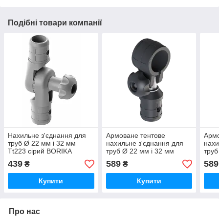
Подібні товари компанії
Нахильне з'єднання для
Армоване тентове
Армо
труб Ø 22 мм і 32 мм
нахильне з'єднання для
нахи
Tt223 сірий BORIKA
труб Ø 22 мм і 32 мм
труб
FASTen (01.15.009.01.02)
Tf032 сірий BORIKA
Tf03
439
589
589
₴
₴
FASTen (01.15.002.04.01)
FAST
Купити
Купити
Про нас