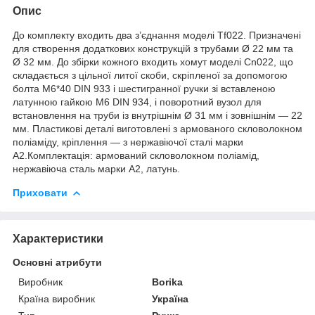
Опис
До комплекту входить два з’єднання моделі Tf022. Призначені
для створення додаткових конструкцій з трубами Ø 22 мм та
Ø 32 мм. До збірки кожного входить хомут моделі Cn022, що
складається з цільної литої скоби, скріпленої за допомогою
болта M6*40 DIN 933 і шестигранної ручки зі вставленою
латунною гайкою M6 DIN 934, і поворотний вузол для
встановлення на труби із внутрішнім Ø 31 мм і зовнішнім — 22
мм. Пластикові деталі виготовлені з армованого скловолокном
поліаміду, кріплення — з нержавіючої сталі марки
А2.Комплектація: армований скловолокном поліамід,
нержавіюча сталь марки А2, латунь.
Приховати
Характеристики
Основні атрибути
Виробник
Borika
Країна виробник
Україна