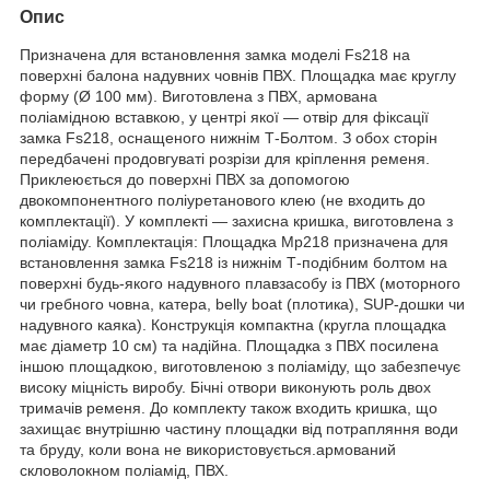
Опис
Призначена для встановлення замка моделі Fs218 на
поверхні балона надувних човнів ПВХ. Площадка має круглу
форму (Ø 100 мм). Виготовлена з ПВХ, армована
поліамідною вставкою, у центрі якої — отвір для фіксації
замка Fs218, оснащеного нижнім Т-Болтом. З обох сторін
передбачені продовгуваті розрізи для кріплення ременя.
Приклеюється до поверхні ПВХ за допомогою
двокомпонентного поліуретанового клею (не входить до
комплектації). У комплекті — захисна кришка, виготовлена з
поліаміду. Комплектація: Площадка Mp218 призначена для
встановлення замка Fs218 із нижнім Т-подібним болтом на
поверхні будь-якого надувного плавзасобу із ПВХ (моторного
чи гребного човна, катера, belly boat (плотика), SUP-дошки чи
надувного каяка). Конструкція компактна (кругла площадка
має діаметр 10 см) та надійна. Площадка з ПВХ посилена
іншою площадкою, виготовленою з поліаміду, що забезпечує
високу міцність виробу. Бічні отвори виконують роль двох
тримачів ременя. До комплекту також входить кришка, що
захищає внутрішню частину площадки від потрапляння води
та бруду, коли вона не використовується.армований
скловолокном поліамід, ПВХ.