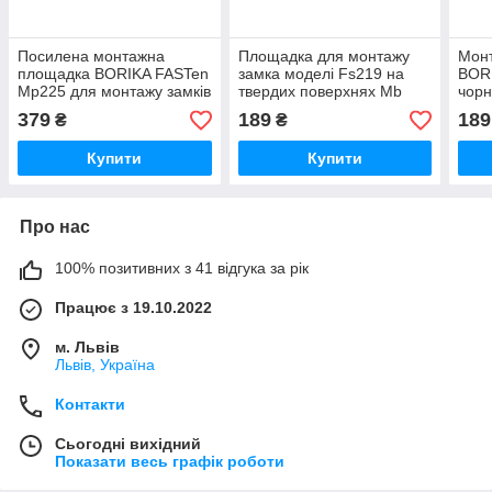
Посилена монтажна
Площадка для монтажу
Мон
площадка BORIKA FASTen
замка моделі Fs219 на
BOR
Mp225 для монтажу замків
твердих поверхнях Mb
чорн
Fs219 на поверхні човна
сірий BORIKA FASTen
монт
379
189
189
₴
₴
ПВХ (01.16.007.01.01)
(01.16.002.01.02)
твер
(01.
Купити
Купити
Про нас
100% позитивних з 41 відгука за рік
Працює з 19.10.2022
м. Львів
Львів, Україна
Контакти
Сьогодні вихідний
Показати весь графік роботи