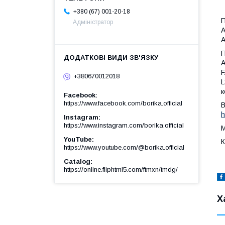
+380 (67) 001-20-18
П
Адміністратор
А
A
П
А
F
+380670012018
L
к
Facebook
https://www.facebook.com/borika.official
В
h
Instagram
https://www.instagram.com/borika.official
М
YouTube
К
https://www.youtube.com/@borika.official
Catalog
https://online.fliphtml5.com/ftmxn/tmdg/
Х