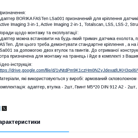
ризначення:
даптер BORIKA FASTen LSa001 призначений для кріплення датчиків
ctive Imaging 3-in-1, Active Imaging 2-in-1, Totalscan, LSS, LSS-2, St
оради щодо монтажу та експлуатації:
даптер можна встановити на будь-який тримач датчика ехолота, 
ASTen. Для цього треба демонтувати стандартне кріплення , а на
Sa001 за допомогою двох втулок та гвинтів. До отриманої конструк
отра призначена для монтажу на транець і йде в комплекті з Ваши
ідео-інструкція:
ttps://drive.google.com/file/d/1vNtdPm9K1czHm0NZyJdexatlUKH3qxl6
атеріали, які використовуються у виробі: армований скловолокном 
омплектація: адаптер, втулка - 2шт, Гвинт М5*20 DIN 912 А2 - 2шт
арактеристики