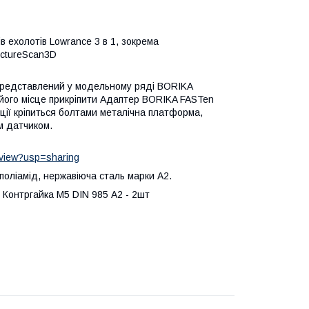
 eхолотів Lowrance 3 в 1, зокрема
ructureScan3D
представлений у модельному ряді BORIKA
 його місце прикріпити Адаптер BORIKA FASTen
ції кріпиться болтами металічна платформа,
м датчиком.
/view?usp=sharing
поліамід, нержавіюча сталь марки А2.
, Контргайка М5 DIN 985 А2 - 2шт