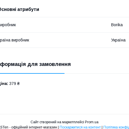
Основні атрибути
иробник
Borika
раїна виробник
Україна
нформація для замовлення
іна:
379 ₴
Сайт створений на маркетплейсі
Prom.ua
BORIKA FASTen - офіційний інтернет-магазин |
Поскаржитися на контент
|
Політика конфі