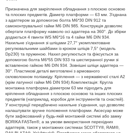
Призначена для закріплення обладнання з плоскою основою
та плоских предметів. Діаметр платформи — 63 мм. З’єднана
з адаптером за допомогою болта M6*30 DIN 912 та
самоконтрувальної гайки M6 DIN 985. Конструкція дозволяє
обертати платформу навколо осі адаптера на 360°. До збірки
додаються 4 гвинти WS M6*16 та 4 гайки M6 DIN 934.
Нахильне з’єднання зі шліцами 27,7° укомплектоване
регулювальними шайбами із кроком шліців 7,5° (модель
Dp230) та пружиною. Нахил регулюється та фіксується за
допомогою болта M6*55 DIN 933 та шестигранної ручки зі
вставленою гайкою M6 DIN 934. Зовнішні шліци адаптера —
30°. Пластикові деталі виготовлені з армованого
скловолокном поліаміду. Кріплення — з нержавіючої сталі А2
(крім латунної гайки M6 DIN 934).Комплектація: Кругла
монтажна платформа діаметром 63 мм підходить для
кріплення обладнання з плоскою основою та інших плоских
предметів (наприклад, коробок для інструментів та снастей).
У конструкції передбачено нахильне з’єднання, що дозволяє
налаштувати зручне положення платформи. Аксесуар може
бути зафіксований у будь-якій монтажній системі або замку
BORIKA FASTen®, а за умови використання перехідних
адаптерів, також у монтажних системах SCOTTY®, RAM®,
RAILBLAZA®, YakAttack®. Платформа може обертатися на