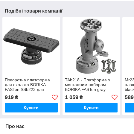
Подібні товари компанії
Поворотна платформа
TAb218 - Платформа з
Mr23
для ехолота BORIKA
монтажним набором
пло
FASTen SSb223 для
BORIKA FASTen gray
blac
монітора 7-9" з
(01.04.011.02.02)
919
1 059
589
₴
₴
монтажною системою
FMb (01.04.003.02.01)
Купити
Купити
Про нас