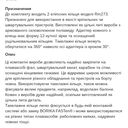
Призначення
До комплекту входить 2 еліпсних кільця моделі Rm273.
Призначені для використання в якості кріпильних чи
швартувальних пристроїв. Виготовлені як цільні литі вироби з
армованого скловолокном поліаміду. Адаптер кожного з
кілець має форму 12-кутної зірки та оснащений
ущільнювальним кільцем. Такелажні кільця можуть
обертатися на 360° навколо осі адаптера із кроком 30°.
Опис
Ці компактні вироби дозволяють надійно закріпити на
плавзасобі фал, швартувальний канат, карабіни та сітки,
оснащені кінцевими гачками. Це відкриває широкі можливості
для кріплення різного обладнання та пристроїв на борту
човна. Використовуючи такелажні кільця, також можна
фіксувати великі предмети, наприклад, водолазні балони.
Кожен з виробів дуже надійний, оскільки виготовлений як
цільна лита деталь.
Такелажне кільце легко фіксується в будь-якій монтажній
системі або замку BORIKA FASTen® і може використовуватися
на різних типах плавзасобів: риболовних каяках, надувних
човнах тощо.