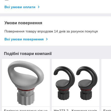
Всі умови оплати
Умови повернення
Повернення товару впродовж 14 днів за рахунок покупця
Всі умови повернення
Подібні товари компанії
Елліпсне такелажне кільце
Hm273-2 - Комплект гачків
Еллі