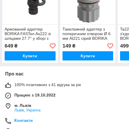
Армований адаптер
Такелажний адаптер з
Ta22
BORIKA FASTen As222 зі
поперечним отвором Ø 6
з'єд
шліцами 27.7° у зборі з
мм At221 сірий BORIKA
BORI
перехідними шайбами
FASTen (01.13.004.01.02)
(01.
649
149
499
₴
₴
7.5° і такелажною скобою
(01.17.020.01.01)
Купити
Купити
Про нас
100% позитивних з 41 відгука за рік
Працює з 19.10.2022
м. Львів
Львів, Україна
Контакти