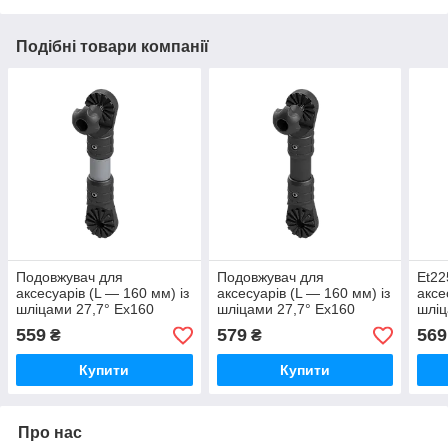
Подібні товари компанії
Подовжувач для
Подовжувач для
Et22
аксесуарів (L — 160 мм) із
аксесуарів (L — 160 мм) із
аксе
шліцами 27,7° Ex160
шліцами 27,7° Ex160
шліц
чорний BORIKA FASTen
чорний BORIKA FASTen
розв
559
579
569
₴
₴
(01.14.009.01.04)
(01.14.009.01.06)
куто
Купити
Купити
Про нас