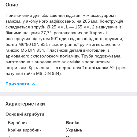
Опис
Призначений для збільшення відстані між аксесуаром і
замком, у якому його зафіксовано, на 205 мм. Конструкція
складається з труби Ø 25 мм, L — 155 мм, 2 з'єднувачів із
бічними шліцами 27,7°, розташованих по її краях і
розвернутих під кутом 90° один відносно одного, пружини,
болта М6*50 DIN 931 і шестигранної ручки зі вставленою
гайкою М6 DIN 934. Пластикові деталі виготовлені з
армованого скловолокном поліаміду. Труба подовжувача
виготовлена з анодованого алюмінію з порошковим
покриттям. Кріплення — з нержавіючої сталі марки А2 (крім
латунної гайки M6 DIN 934).
Приховати
Характеристики
Основні атрибути
Виробник
Borika
Країна виробник
Україна