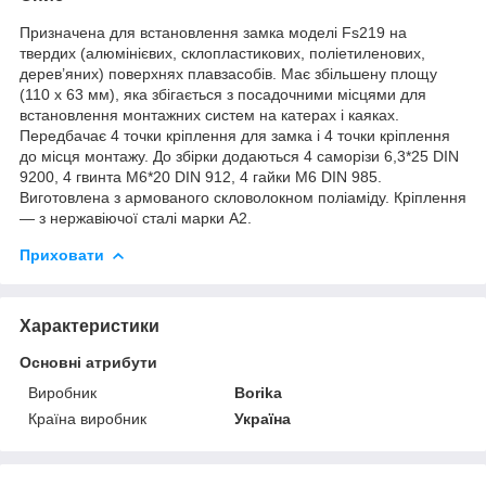
Призначена для встановлення замка моделі Fs219 на
твердих (алюмінієвих, склопластикових, поліетиленових,
дерев’яних) поверхнях плавзасобів. Має збільшену площу
(110 х 63 мм), яка збігається з посадочними місцями для
встановлення монтажних систем на катерах і каяках.
Передбачає 4 точки кріплення для замка і 4 точки кріплення
до місця монтажу. До збірки додаються 4 саморізи 6,3*25 DIN
9200, 4 гвинта M6*20 DIN 912, 4 гайки M6 DIN 985.
Виготовлена з армованого скловолокном поліаміду. Кріплення
— з нержавіючої сталі марки А2.
Приховати
Характеристики
Основні атрибути
Виробник
Borika
Країна виробник
Україна