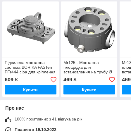
Підсилена монтажна
Mr125 - Монтажна
Mr13
система BORIKA FASTen
площадка для
пло
FFr444 сіра для кріплення
встановлення на трубу Ø
вста
аксесуарів на твердих
22, 25 мм BORIKA FASTen
30, 
609
469
469
₴
₴
поверхнях
gray (01.16.008.01.02)
gray
(01.01.003.03.02)
Купити
Купити
Про нас
100% позитивних з 41 відгука за рік
Працює з 19.10.2022